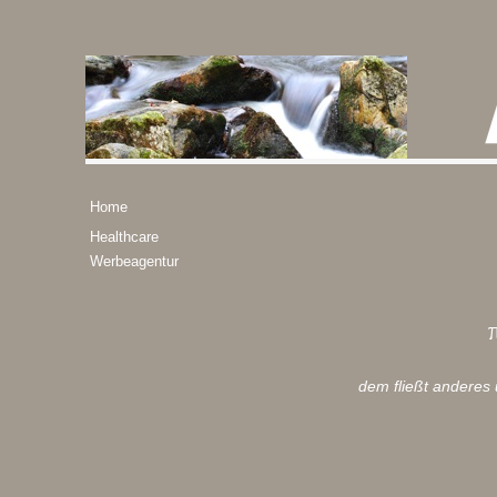
Home
Healthcare
Werbeagentur
dem fließt anderes